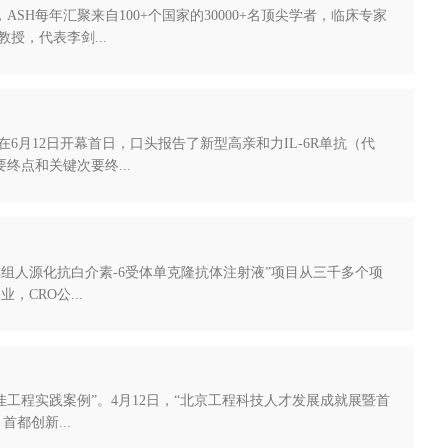
ASH每年汇聚来自100+个国家的30000+名顶尖学者，临床专家
，代表李剑...
，在6月12日开幕首日，口头报告了新型高亲和力IL-6R单抗（代
终点和关键次要终...
“重组人源化抗白介素-6受体单克隆抗体注射液”项目从三千多个项
CRO公...
佳工程实践案例”。4月12日，“北京工程科技人才发展成就展暨首
都创新...