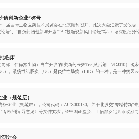
投资价值创新企业”称号
a Expo 2024 第十一届国际生物医药技术展览会在北京顺利召开。此次大会
”、“自免药物创新与开发”“BD投融资新风口论坛”等20+场深度细分论坛
获批临床
司（简称：伟德杰生物）自主开发的I类新药长效Treg激活剂（VDJ010
itis，UC）。溃疡性结肠炎（UC）是炎症性肠病（IBD）的一种，是一种病因未
企业（规范层）
板企业（规范层），公司代码：ZJTX000130。关于北股交“专精特新
”专板的指 导意见》等文件要求，经中国证监会、工信部及北京市政府同意.
化研讨会