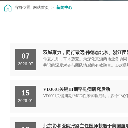
当前位置:
网站首页
>
新闻中心
双城聚力，同行致远|伟德杰北京、浙江团
07
仲夏六月，草木葱茏。为深化京浙两地业务协同
2026-07
共识的深度对齐与团队情感的有效融合。1.参观
VDJ001关键III期罕见病研究启动
15
VDJ001关键川期iMCD临床试验启动，多
2026-01
北京协和医院张路主任医师获邀于美国血液学年