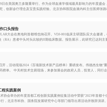
月6日至9日在美国奥兰多隆重举行。作为全球血液学领域最具影响力的年度盛会，
究，创新诊疗理念及宝贵实践经验。北京协和医院血液内科主任医师张路教授
会作口头报告
的EULAR大会在奥地利首都维也纳召开。VDJ-001临床主研团队应大会邀请
节炎（RA）患者中头对头比较的II期临床数据。报告展示，此研究已达到主要
会隆重召开，活动现场2024《百项新技术新产品榜单》重磅发布。伟德杰生物
榜单。 中关村技术交易现场，来参加展会的政府人员，投资人，同行企业，
佳工程实践案例
技术协会举办的年度首都工程创新实践案例征集活动中荣获“2023年首都十
行，北京市科协、国务院发展研究中心等部门领导出席活动并致辞演讲。首