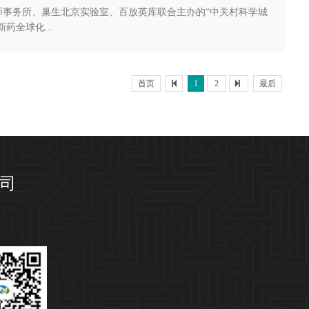
师事务所、巢生北京实验室、百放英库联合主办的“中关村科学城
全球化...
首页
1
2
最后
司