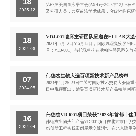
18
第67届美国血液学年会(ASH)于2025年12
2025-12
及科研人员，共享前沿学术成果，突破性临床研
VDJ-001临床主研团队应邀在EULAR大
18
2024年6月12日至6月15日，国际风湿免疫界
2024-06
号：VDJ-001）与托珠单抗在活动性类风湿关
伟德杰生物入选百项新技术新产品榜单
07
2024年4月25-29日中关村国际技术交易大
2024-05
目中脱颖而出，荣登百项新技术新产品榜单创新药
伟德杰VDJ001项目荣获“2023年首都十
16
伟德杰生物头部产品VDJ001项目在北京市科学
2024-04
都创新工程实践案例展示交流活动”在北京隆重举