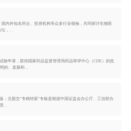
汇聚了发改委、国内外知名药企、投资机构等众多行业领袖，共同探讨生物医
，...
）临床试验申请，获得国家药品监督管理局药品审评中心（CDE）的批
明的、直肠和...
”专版：北股交“专精特新”专板是根据中国证监会办公厅、工信部办
..