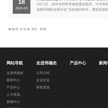
18
3月12日，由中关村科学城管委会指导，中关
2024-03
创新药国际化研讨会”活动成功举办，海淀区副区
10
条/页 共
12
条 页次：
1
/2
页
网站导航
走进伟德杰
产品中心
新闻
走进伟德杰
公司介绍
研发中心
企业文化
产品中心
荣誉资质
人力资源
新闻中心